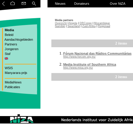
Nieuws
Donateurs
Over NiZA
Media partners
Overzicht
|
Angola
|
DRCongo
|
Mozambique
Namibië
|
Swaziland
|
Zuid-Afrika
|
Regionaal
Media
Beleid
Aandachtsgebieden
2 items
Partners
Jongeren
Fórum Nacional das Rádios Communitárias
Staf
http://www.forcom.org.mz
Media Institute of Southern Africa
WSIS
http://www.misa.org.mz
Manyarara prijs
2 items
MediaNews
Publicaties