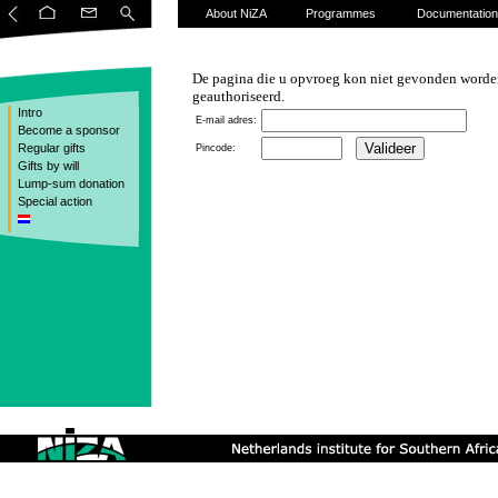
About NiZA
Programmes
Documentation
De pagina die u opvroeg kon niet gevonden worden
geauthoriseerd.
Intro
E-mail adres:
Become a sponsor
Regular gifts
Pincode:
Gifts by will
Lump-sum donation
Special action