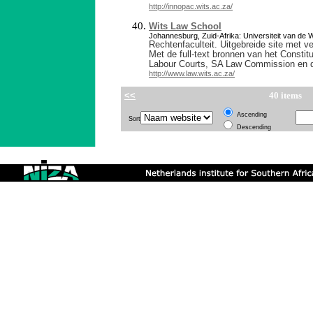
http://innopac.wits.ac.za/
Wits Law School
Johannesburg, Zuid-Afrika: Universiteit van de 
Rechtenfaculteit. Uitgebreide site met v
Met de full-text bronnen van het Constit
Labour Courts, SA Law Commission en d
http://www.law.wits.ac.za/
<<
40 items
Ascending
Sort
Descending