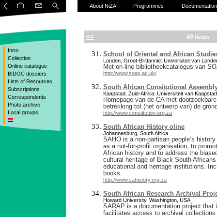
About NiZA
Programmes
Documentation
<<
40 items
Intro
School of Oriental and African Studie
Collection
Londen, Groot-Brittannië: Universiteit van Londe
Online catalogue
Met on-line bibliotheekcatalogus van S
http://www.soas.ac.uk/
BIDOC dossiers
Lists of Resources
South African Consitutional Assembl
Subscriptions
Kaapstad, Zuid-Afrika: Universiteit van Kaapstad
Correspondents
Homepage van de CA met doorzoekbare
Photo archive
betrekking tot (het ontwerp van) de gron
Local groups
http://www.constitution.org.za
South African History oline
Johannesburg, South Africa
SAHO is a non-partisan people’s history 
as a not-for-profit organisation, to prom
African history and to address the biase
cultural heritage of Black South African
educational and heritage institutions. Inc
books.
http://www.sahistory.org.za
South African Research Archival Proj
Howard University, Washington, USA
SARAP is a documentation project that id
facilitates access to archival collection