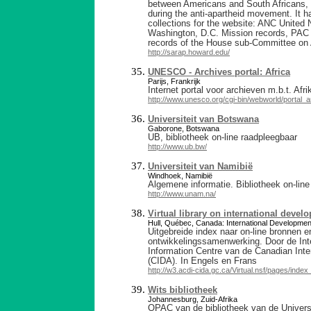
between Americans and South Africans, p
during the anti-apartheid movement. It ha
collections for the website: ANC United
Washington, D.C. Mission records, PAC 
records of the House sub-Committee on A
http://sarap.howard.edu/
UNESCO - Archives portal: Africa
Parijs, Frankrijk
Internet portal voor archieven m.b.t. Afri
http://www.unesco.org/cgi-bin/webworld/portal_a
Universiteit van Botswana
Gaborone, Botswana
UB, bibliotheek on-line raadpleegbaar
http://www.ub.bw/
Universiteit van Namibië
Windhoek, Namibië
Algemene informatie. Bibliotheek on-lin
http://www.unam.na/
Virtual library on international devel
Hull, Québec, Canada: International Developmen
Uitgebreide index naar on-line bronnen 
ontwikkelingssamenwerking. Door de Int
Information Centre van de Canadian Int
(CIDA). In Engels en Frans
http://w3.acdi-cida.gc.ca/Virtual.nsf/pages/inde
Wits bibliotheek
Johannesburg, Zuid-Afrika
OPAC van de bibliotheek van de Univers