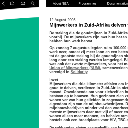
About NiZA
Programmes
Documentation
12 August 2005
Mijnwerkers in Zuid-Afrika delven
De staking die de goudmijnen in Zuid-Afrika 
voorbij. De mijnwerkers zijn met hun bazen
hebben hun werk hervat.
Op zondag 7 augustus legden ruim 100.000 m
werk neer, omdat zij meer loon en een betere
tot de grootste staking bij de goudmijnen s
lang door een staking werden lamgelegd. Bi
was ook dat zwarte mijnwerkers, voor het m
Union of Mineworkers (NUM)
, samenwerkten 
verenigd in
Solidarity
.
Inzet
Mijnwerkers die drie kilometer afdalen om i
goud te delven, verdienen in Zuid-Afrika nie
maand. Onvoldoende om voor zichzelf en 
bestaan op te bouwen. Hun gezinnen zien ze
wonen ver van hun geliefden in zogenaamde
eigendom zijn van de mijnbouwbedrijven. D
mijnbouwbedrijven minder vol dan voorhee
meeste mijnwerkers daar met vijf of meer co
wonen alleen maar mannen, en behalve armo
hostels ook een broedplaats voor HIV, TBC e