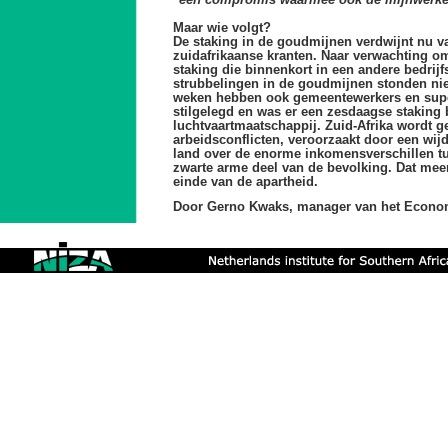
"
een compromis waarmee ook de mijnwerke
Maar wie volgt?
De staking in de goudmijnen verdwijnt nu v
zuidafrikaanse kranten. Naar verwachting o
staking die binnenkort in een andere bedrijf
strubbelingen in de goudmijnen stonden nie
weken hebben ook gemeentewerkers en supe
stilgelegd en was er een zesdaagse staking b
luchtvaartmaatschappij. Zuid-Afrika wordt ge
arbeidsconflicten, veroorzaakt door een wij
land over de enorme inkomensverschillen tu
zwarte arme deel van de bevolking. Dat me
einde van de apartheid.
Door Gerno Kwaks, manager van het Econ