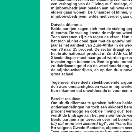
De vakbonden eisten aanvankelijk een loon
een verhoging van de "living out" toelage, d
mijnbouwbedrijven betalen aan mijnwerkers 
elders gaan wonen. De Chamber of Mines, v
mijnbouwbedrijven, wilde niet verder gaan d
Duivels dilemma
Beide partijen zagen zich met de staking ge
dilemma. De staking kostte de mijnbouwbedr
Toch verzetten zij zich tegen de eisen. Hun
het toch al niet goed gaat met de goudwinni
jaar is het aandeel van Zuid-Afrika in de w
van 70 naar 15 procent. De sector draagt op
het bruto nationaal product in Zuid-Afrika.
Steeds dieper moet naar goud worden gezoc
investeringen toenemen. Een te grote loonst
zuidafrikaans goud op de wereldmarkt nog 
de mijnbouwbedrijven, en op den duur onver
grote schaal.
Tegenover deze deels steekhoudende argum
de zware omstandigheden waarin mijnwerk
hun inkomen dat onvoldoende is voor een 
Bereikt resultaat
Om uit dit dilemma te geraken hebben beide 
onderhandelingen nu toch een akkoord berei
procent verhoogd en ook de "living out" to
wordt de bijdrage aan het pensioenfonds va
Beide partijen zijn tevreden over het bereikte
blij dat er nu een akkoord ligt
", zei Frans B
En volgens Gwede Mantashe, algemeen secre