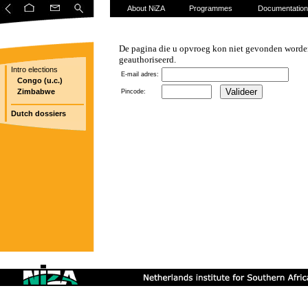
About NiZA
Programmes
Documentation
De pagina die u opvroeg kon niet gevonden worden
geauthoriseerd.
Intro elections
E-mail adres:
Congo (u.c.)
Zimbabwe
Pincode:
Dutch dossiers