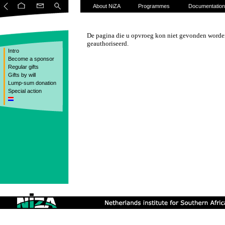
About NiZA
Programmes
Documentation
De pagina die u opvroeg kon niet gevonden worden
geauthoriseerd.
Intro
Become a sponsor
Regular gifts
Gifts by will
Lump-sum donation
Special action